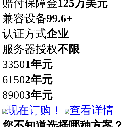
赔付保障金
125万美元
兼容设备
99.6+
认证方式
企业
服务器授权
不限
3350
1年
元
6150
2年
元
8900
3年
元
现在订购！
查看详情
您不知道选择哪种方案？