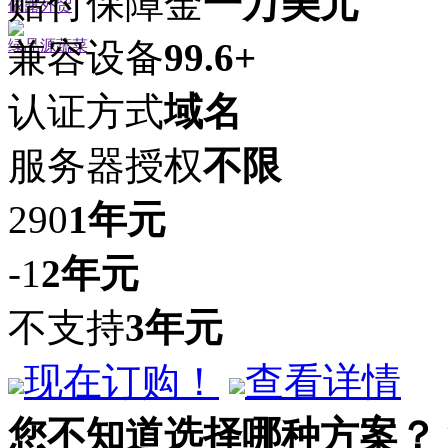
赔付保障金
一万美元
依露外贸
兼容设备
99.6+
绿品源蔬菜
认证方式
域名
服务器授权
不限
290
1年
元
-1
2年
元
不支持
3年
元
现在订购！
查看详情
您不知道选择哪种方案？