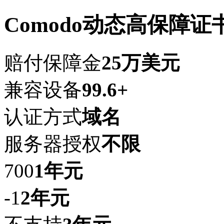
Comodo动态高保障证
赔付保障金
25万美元
兼容设备
99.6+
认证方式
域名
服务器授权
不限
700
1年
元
-1
2年
元