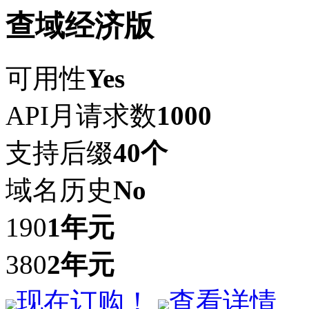
查域经济版
可用性
Yes
API月请求数
1000
支持后缀
40个
域名历史
No
190
1年
元
380
2年
元
现在订购！
查看详情