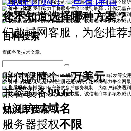
现在订购！
查看详情
高性能查询
我们提供强大的域名查询功能，并向支持全球所
价格与优惠
我们致力于将服务性价比做到最高，让你无需在
您不知道选择哪种方案？
售后服务
趣域网拥有完善的售后服务机制，为客户解决遇到
权威认证
趣域网荣获百度安全联盟、诚信电商等多项权威认
们趣域网客服，为您推荐
百科搜索
查阅各类技术文章。
赔付保障金
一万美元
域名管理功能
免费
提供DNS解析、域名转移、url转发等实
价格与优惠
无论是域名注册还是续费，趣域网都力争全网最
售后服务
趣域网拥有完善的售后服务机制，为客户解决遇到
兼容设备
99.6+
权威认证
趣域网荣获百度安全联盟、诚信电商等多项权威认
认证方式
域名
知识库搜索
服务器授权
不限
F&Q