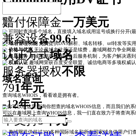
赔付保障金
一万美元
80元
95元
可同时查询多个域名，直接填入域名或用逗号或换行分开(最多填入20
兼容设备
99.6+
域名管理功能
免费
提供DNS解析、域名转移、url转发等实
价格与优惠
无论是域名注册还是续费，趣域网都力争全网最
认证方式
域名
售后服务
趣域网拥有完善的售后服务机制，为客户解决遇到
权威认证
趣域网荣获百度安全联盟、诚信电商等多项权威认
服务器授权
不限
域名查询
79
1年
元
查询域名WHOIS，看看谁是拥有者。
-1
2年
元
你可以在这里查询你想查的域名WHOIS信息，而且我们的系统支持查询的域名
可以在趣域网上查询WHOIS信息，我一们直在致力于将查询
不支持
3年
元
趣域网提供超过300多种国际域名和所有国家域名供用户们