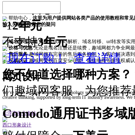
130
1年
元
帮助中心，
这里为用户提供网站各类产品的使用教程和常见
-1
2年
元
输入关键词搜索您的疑问
不支持
3年
元
域名管理功能
免费
提供DNS解析、域名转移、url转发等实
价格与优惠
无论是域名注册还是续费，趣域网都力争全网最
现在订购！
查看详情
售后服务
趣域网拥有完善的售后服务机制，为客户解决遇到
权威认证
趣域网荣获百度安全联盟、诚信电商等多项权威认
您不知道选择哪种方案？
网页设计
们趣域网客服，为您推荐
We've been focused on internet technology solutions and web services
creative thinking, supported by long-term IT industry awareness. We 
Comodo通用证书多域
云浮市中心血站
西口形象设计