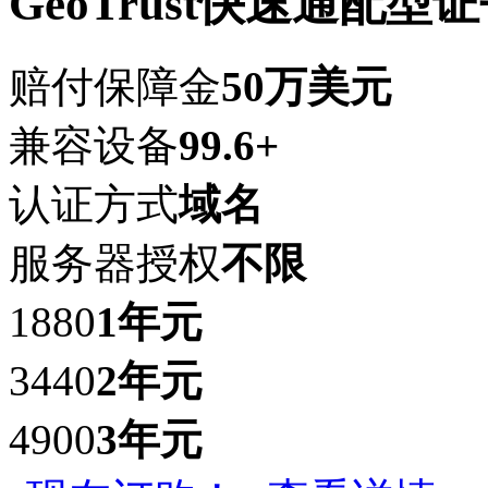
GeoTrust快速通配型
赔付保障金
50万美元
兼容设备
99.6+
认证方式
域名
服务器授权
不限
1880
1年
元
3440
2年
元
4900
3年
元