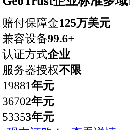
GeoTrust企业标准多
赔付保障金
125万美元
兼容设备
99.6+
认证方式
企业
服务器授权
不限
1988
1年
元
3670
2年
元
5335
3年
元