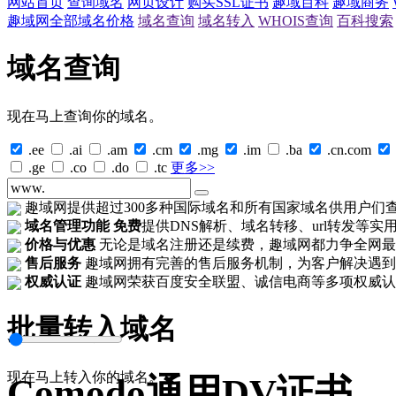
网站首页
查询域名
网页设计
购买SSL证书
趣域百科
趣域商务
趣域网全部域名价格
域名查询
域名转入
WHOIS查询
百科搜索
域名查询
现在马上查询你的域名。
.ee
.ai
.am
.cm
.mg
.im
.ba
.cn.com
.ge
.co
.do
.tc
更多>>
趣域网提供超过300多种国际域名和所有国家域名供用户们
域名管理功能
免费
提供DNS解析、域名转移、url转发等实
价格与优惠
无论是域名注册还是续费，趣域网都力争全网最
售后服务
趣域网拥有完善的售后服务机制，为客户解决遇到
权威认证
趣域网荣获百度安全联盟、诚信电商等多项权威认
批量转入域名
现在马上转入你的域名。
Comodo通用DV证书