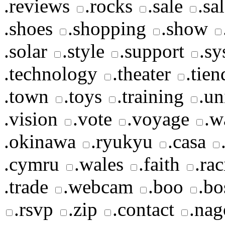
.reviews
.rocks
.sale
.sa
.shoes
.shopping
.show
.solar
.style
.support
.sy
.technology
.theater
.tien
.town
.toys
.training
.un
.vision
.vote
.voyage
.w
.okinawa
.ryukyu
.casa
.cymru
.wales
.faith
.ra
.trade
.webcam
.boo
.bo
.rsvp
.zip
.contact
.nag