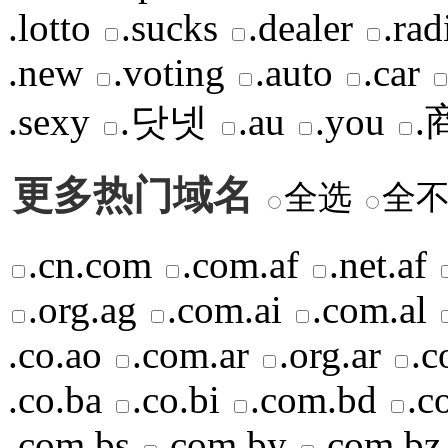
.lotto
.sucks
.dealer
.rad
.new
.voting
.auto
.car
.sexy
.닷넷
.au
.you
.
更多热门域名
全选
全
.cn.com
.com.af
.net.af
.org.ag
.com.ai
.com.al
.co.ao
.com.ar
.org.ar
.c
.co.ba
.co.bi
.com.bd
.c
.com.bs
.com.by
.com.bz