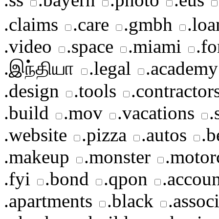
.claims
.care
.gmbh
.loa
.video
.space
.miami
.fo
.இந்தியா
.legal
.academy
.design
.tools
.contractor
.build
.mov
.vacations
.
.website
.pizza
.autos
.b
.makeup
.monster
.motor
.fyi
.bond
.qpon
.accoun
.apartments
.black
.assoc