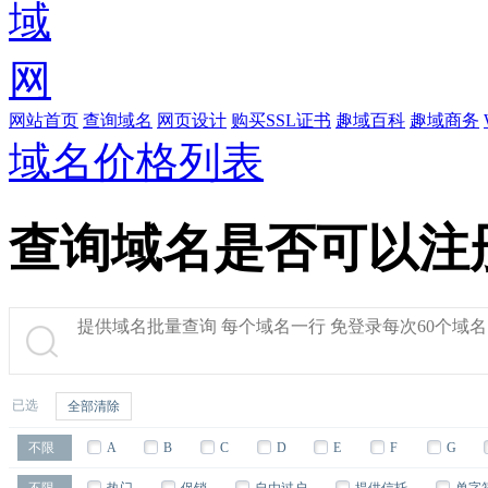
网站首页
查询域名
网页设计
购买SSL证书
趣域百科
趣域商务
域名价格列表
查询域名是否可以注
已选
全部清除
不限
A
B
C
D
E
F
G
Q
R
S
T
U
V
W
不限
热门
促销
自由过户
提供信托
单字