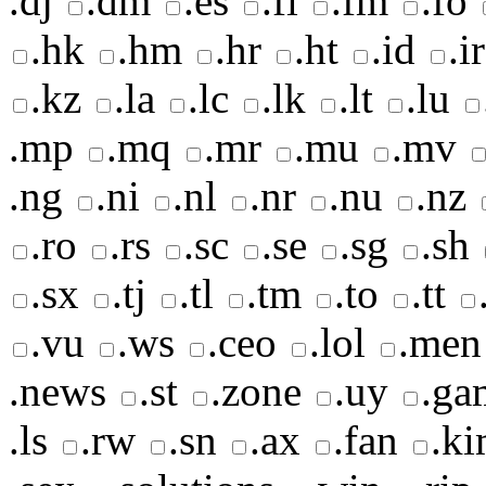
.dj
.dm
.es
.fi
.fm
.fo
.hk
.hm
.hr
.ht
.id
.ir
.kz
.la
.lc
.lk
.lt
.lu
.mp
.mq
.mr
.mu
.mv
.ng
.ni
.nl
.nr
.nu
.nz
.ro
.rs
.sc
.se
.sg
.sh
.sx
.tj
.tl
.tm
.to
.tt
.vu
.ws
.ceo
.lol
.men
.news
.st
.zone
.uy
.ga
.ls
.rw
.sn
.ax
.fan
.k