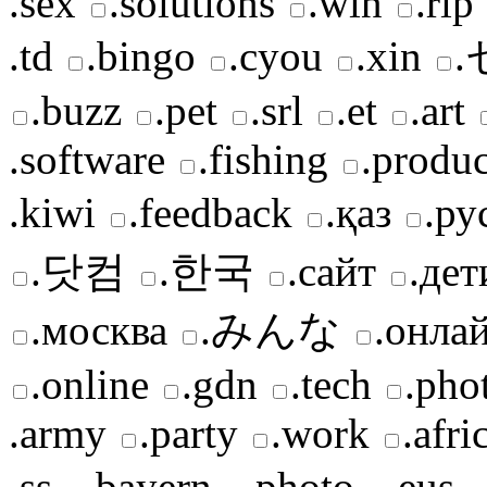
.sex
.solutions
.win
.rip
.td
.bingo
.cyou
.xin
.buzz
.pet
.srl
.et
.art
.software
.fishing
.produc
.kiwi
.feedback
.қаз
.ру
.닷컴
.한국
.сайт
.дет
.москва
.みんな
.онла
.online
.gdn
.tech
.pho
.army
.party
.work
.afri
.ss
.bayern
.photo
.eus