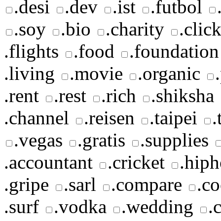
.desi
.dev
.ist
.futbol
.soy
.bio
.charity
.clic
.flights
.food
.foundation
.living
.movie
.organic
.rent
.rest
.rich
.shiksha
.channel
.reisen
.taipei
.
.vegas
.gratis
.supplies
.accountant
.cricket
.hip
.gripe
.sarl
.compare
.c
.surf
.vodka
.wedding
.