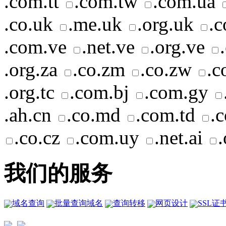
.com.tt
.com.tw
.com.ua
.co.uk
.me.uk
.org.uk
.
.com.ve
.net.ve
.org.ve
.org.za
.co.zm
.co.zw
.c
.org.tc
.com.bj
.com.gy
.ah.cn
.co.md
.com.td
.
.co.cz
.com.uy
.net.ai
.
我们的服务
域名查询
批量查询域名
查询转移
网页设计
SSL证