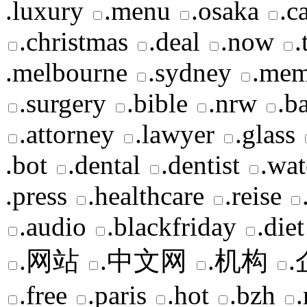
.luxury
.menu
.osaka
.c
.christmas
.deal
.now
.
.melbourne
.sydney
.mem
.surgery
.bible
.nrw
.b
.attorney
.lawyer
.glass
.bot
.dental
.dentist
.wat
.press
.healthcare
.reise
.audio
.blackfriday
.diet
.网站
.中文网
.机构
.free
.paris
.hot
.bzh