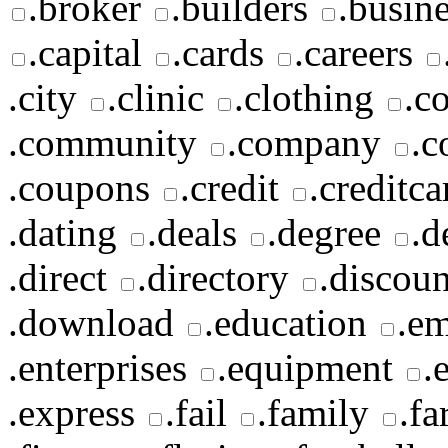
.broker
.builders
.busin
.capital
.cards
.careers
.city
.clinic
.clothing
.c
.community
.company
.c
.coupons
.credit
.creditca
.dating
.deals
.degree
.d
.direct
.directory
.discoun
.download
.education
.em
.enterprises
.equipment
.
.express
.fail
.family
.f