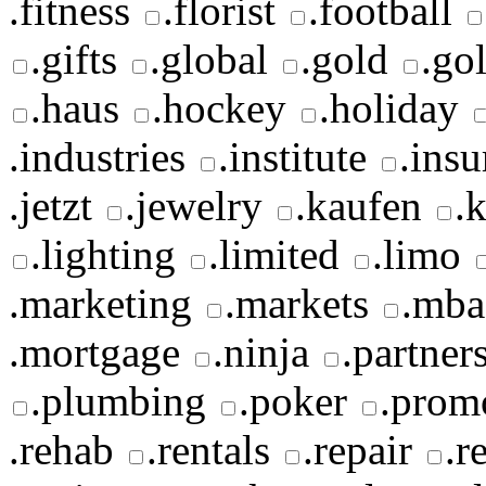
.fitness
.florist
.football
.gifts
.global
.gold
.gol
.haus
.hockey
.holiday
.industries
.institute
.insu
.jetzt
.jewelry
.kaufen
.
.lighting
.limited
.limo
.marketing
.markets
.mba
.mortgage
.ninja
.partner
.plumbing
.poker
.prom
.rehab
.rentals
.repair
.r