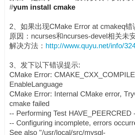
#
yum install cmake
2、如果出现CMake Error at cmakeq
原因：
ncurses和
ncurses-devel相关
解决方法：
http://www.quyu.net/info/32
3、发下以下错误提示:
CMake Error: CMAKE_CXX_COMPILER n
EnableLanguage
CMake Error: Internal CMake error, Try
cmake failed
-- Performing Test HAVE_PEERCRED -
-- Configuring incomplete, errors occurr
See also "/usr/local/src/mysql-