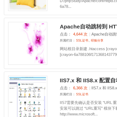
D:/phpStudy/Apache/conf/ht
6a78...
Apache自动跳转到 HT
点击：
4,644 次
|
Apache自动跳
所属栏目：
SSL证书
,
经验分享
网站根目录新建 .htaccess [crayon-
[crayon-6a788106f1713681
IIS7.x 和 IIS8.x 
点击：
6,366 次
|
IIS7.x 和 I
所属栏目：
SSL证书
IIS7需要先确认是否安装 “URL 重写”
安装可以跳过 “URL重写” 模块下
http://www.microsoft...