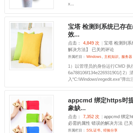
x...
宝塔 检测到系统已存在m
效...
点击：
4,849 次
|
宝塔 检测到系
解决方法】
已关闭评论
所属栏目：
Windows
,
主机知识
,
服务器
1）以管理员的身份运行CMD 执行命令
6a788106f134e22693190
入“C:\Windows\regedit.exe"弹出
appcmd 绑定https时提
象缺...
点击：
7,352 次
|
appcmd 绑定h
必需的属性 错误的解决方法
已关
所属栏目：
SSL证书
,
经验分享