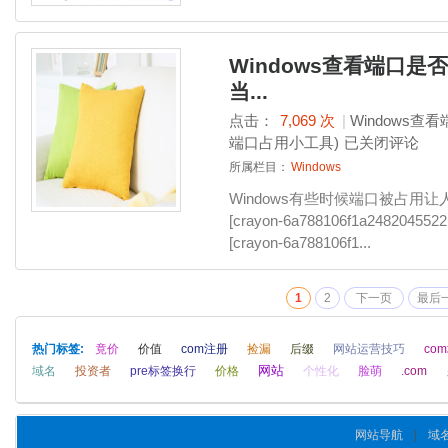
Windows查看端口是
当...
点击：
7,069 次
|
Windows
端口占用小工具)
已关闭评论
所属栏目：
Windows
Windows有些时候端口被占用
[crayon-6a788106f1a24820
[crayon-6a788106f1...
1
2
下一页
最后
热门标签:
竟价
价值
com注册
捡漏
后缀
网站运营技巧
co
网站
域名
投资者
pre标签换行
价格
个性化
脸萌
.com
网站导航
|
域