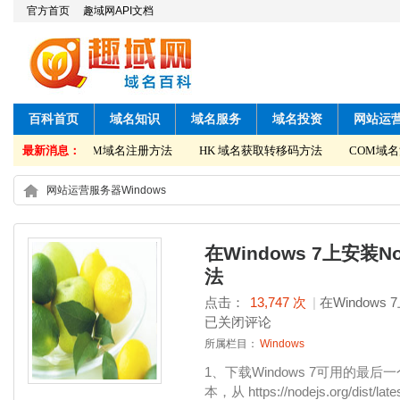
官方首页
趣域网API文档
百科首页
域名知识
域名服务
域名投资
网站运
移码方法
最新消息：
COM域名注册方法
HK 域名获取转移码方法
COM域名注
网站运营
服务器
Windows
在Windows 7上安装N
法
点击：
13,747 次
|
在Windows
已关闭评论
所属栏目：
Windows
1、下载Windows 7可用的最后一
本，从 https://nodejs.org/di