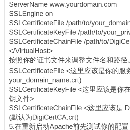
ServerName www.yourdomain.com
SSLEngine on
SSLCertificateFile /path/to/your_domai
SSLCertificateKeyFile /path/to/your_pri
SSLCertificateChainFile /path/to/DigiCe
</VirtualHost>
按照你的证书文件来调整文件名和路径
SSLCertificateFile <这里应该是
your_domain_name.crt)
SSLCertificateKeyFile <这里
钥文件>
SSLCertificateChainFile <这里应该是
(默认为DigiCertCA.crt)
5.在重新启动Apache前先测试你的配置