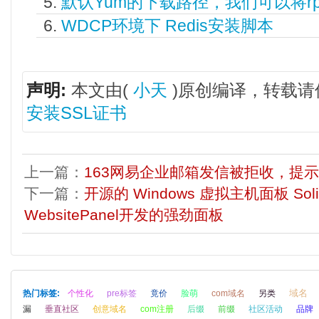
默认Yum的下载路径，我们可以将r
WDCP环境下 Redis安装脚本
声明:
本文由(
小天
)原创编译，转载请
安装SSL证书
上一篇：
163网易企业邮箱发信被拒收，提
下一篇：
开源的 Windows 虚拟主机面板 So
WebsitePanel开发的强劲面板
域名
热门标签:
个性化
pre标签
竟价
脸萌
com域名
另类
漏
垂直社区
创意域名
com注册
后缀
前缀
社区活动
品牌