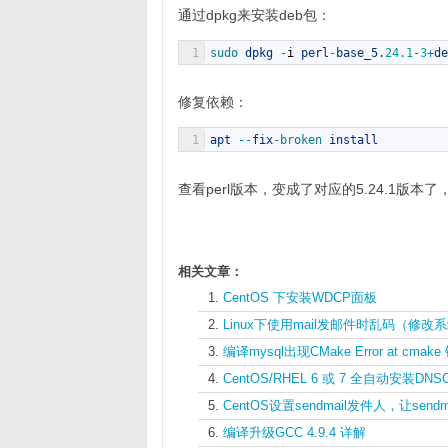
通过dpkg来安装deb包：
1
sudo 
dpkg
-
i
perl
-
base_5
.
24.1
-
3
+
de
修复依赖：
1
apt
--
fix
-
broken 
install
查看perl版本，变成了对应的5.24.1版本了，再次安
相关文章：
CentOS 下安装WDCP面板
Linux下使用mail发邮件时乱码（修
编译mysql出现CMake Error at cm
CentOS/RHEL 6 或 7 全自动安装DNSCr
CentOS设置sendmail发件人，让sendma
编译升级GCC 4.9.4 详解