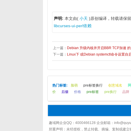
声明:
本文由(
小天
)原创编译，转载请保留
libcurses-ui-perl依赖
上一篇：
Debian 升级内核并开启BBR TCP加速 
下一篇：
Linux下 或Debian systemctl命令设
热门标签:
脸萌
pre标签换行
创意域名
价
后缀
价格
pre标签
pre换行
品牌
趣域网企业QQ：4000466128 企业邮箱：info@quyu.
郑重声明：未经授权，禁止转载、摘编、复制或建立