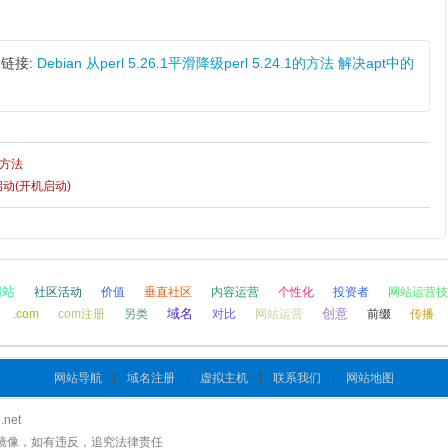
链接:
Debian 从perl 5.26.1平滑降级perl 5.24.1的方法 解决apt中的
的方法
置自启动(开机启动)
网站
社区活动
价值
垂直社区
内容运营
个性化
投资者
网站运营技
域名
创意
.com
com注册
另类
对比
网站运营
前缀
传播
网站导航
|
域名注册
|
虚拟主机
|
联系我们
|
网站地图
net
镜像，如有违反，追究法律责任