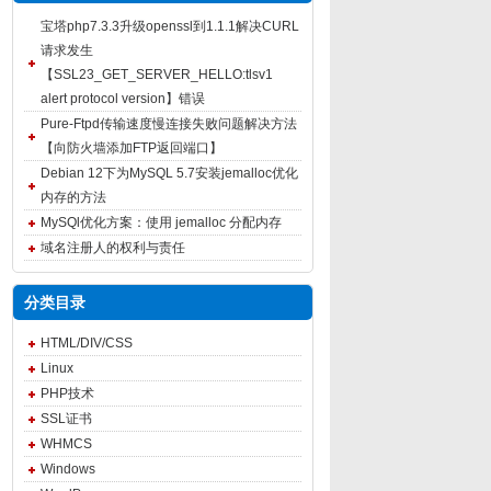
宝塔php7.3.3升级openssl到1.1.1解决CURL
请求发生
【SSL23_GET_SERVER_HELLO:tlsv1
alert protocol version】错误
Pure-Ftpd传输速度慢连接失败问题解决方法
【向防火墙添加FTP返回端口】
Debian 12下为MySQL 5.7安装jemalloc优化
内存的方法
MySQl优化方案：使用 jemalloc 分配内存
域名注册人的权利与责任
分类目录
HTML/DIV/CSS
Linux
PHP技术
SSL证书
WHMCS
Windows