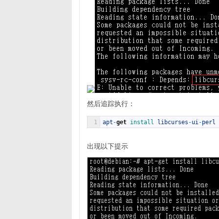
然后追踪执行：
1
apt
-
get
install 
libcurses
-
ui
-
perl
出现以下提示