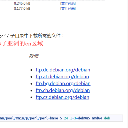
an
/
pool
/
main
/
p
/
perl
/
perl
-
base_5
.
24.1
-
3
+
deb9u5_amd64
.deb