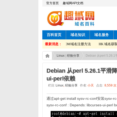
官方首页
趣域网API文档
百科首页
域名知识
域名服务
HK 域名获取转移码方法
最新消息：
COM域名注册方法
HK 域名获取转
Linux
|
经验分享
Debian 从perl 5.26
Debian 从perl 5.26.1平滑
ui-perl依赖
栏目:
Linux
,
经验分享
作者:
小天
点击:
8,559 次
通过apt-get install sysv-rc-conf安装s
sysv-rc-conf : Depends: libcurses-ui-perl but