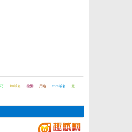
巧
.im域名
捡漏
用途
com域名
竟