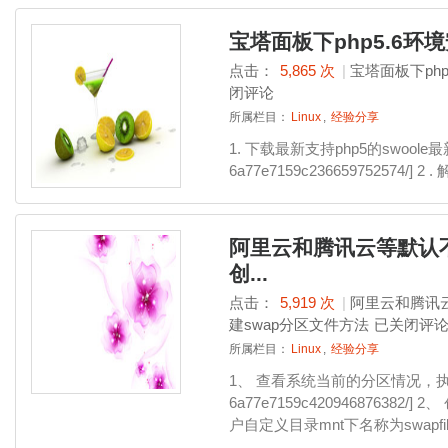
宝塔面板下php5.6环境安
点击：
5,865 次
|
宝塔面板下php5
闭评论
所属栏目：
Linux
,
经验分享
1. 下载最新支持php5的swoole最新
6a77e7159c236659752574/] 2 . 
阿里云和腾讯云等默认不
创...
点击：
5,919 次
|
阿里云和腾讯
建swap分区文件方法
已关闭评
所属栏目：
Linux
,
经验分享
1、 查看系统当前的分区情况，执行以
6a77e7159c420946876382/
户自定义目录mnt下名称为swapfil