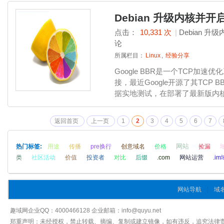
Debian 升级内核并开
点击：
10,331 次
|
Debian 升
论
所属栏目：
Linux
,
经验分享
Google BBR是一个TCP加
接，最近Google开源了其TCP 
据实地测试，在部署了最新版内核并开
返回首页
上一页
1
2
3
4
5
6
7
网站
热门标签:
用途
传播
pre换行
创意域名
价格
捡漏
类
社区活动
价值
投资者
对比
后缀
.com
网站运营
.i
网站导航
|
域
趣域网企业QQ：4000466128 企业邮箱：info@quyu.net
郑重声明：未经授权，禁止转载、摘编、复制或建立镜像，如有违反，追究法律