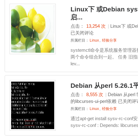
Linux下 或Debian 
启...
点击：
13,254 次
|
Linux下 或D
已关闭评论
所属栏目：
Linux
,
经验分享
systemctl命令是系统服务管理器指令
两个命令组合到一起。 任务 旧指令 新
lev...
Debian 从perl 5.26.
点击：
8,555 次
|
Debian 从per
的libcurses-ui-perl依赖
已关闭评
所属栏目：
Linux
,
经验分享
通过apt-get install sysv-rc
sysv-rc-conf : Depends: libcurses-u