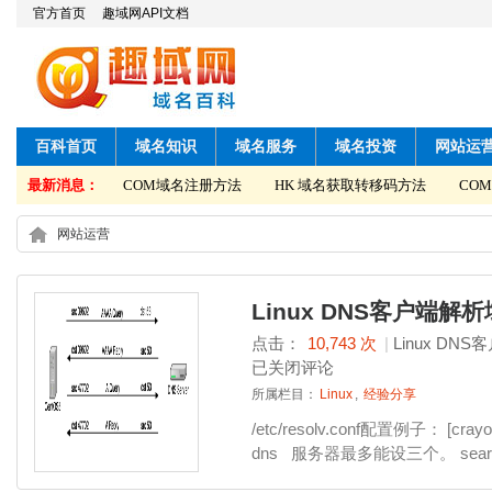
官方首页
趣域网API文档
百科首页
域名知识
域名服务
域名投资
网站运
取转移码方法
最新消息：
COM域名注册方法
HK 域名获取转移码方法
COM
网站运营
Linux DNS客户端解析
点击：
10,743 次
|
Linux D
已关闭评论
所属栏目：
Linux
,
经验分享
/etc/resolv.conf配置例子： [cra
dns 服务器最多能设三个。 search