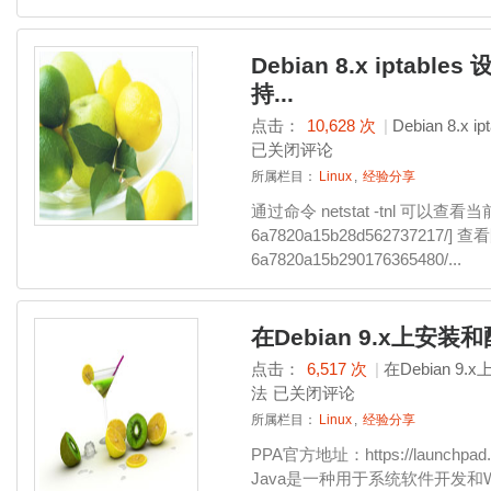
Debian 8.x iptab
持...
点击：
10,628 次
|
Debian 8.
已关闭评论
所属栏目：
Linux
,
经验分享
通过命令 netstat -tnl 可以查
6a7820a15b28d562737217/] 
6a7820a15b290176365480/...
在Debian 9.x上安装和配置
点击：
6,517 次
|
在Debian 9.x
法
已关闭评论
所属栏目：
Linux
,
经验分享
PPA官方地址：https://launchpad.net/
Java是一种用于系统软件开发