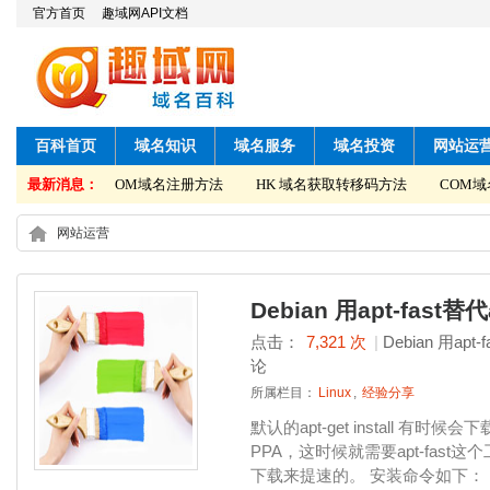
官方首页
趣域网API文档
百科首页
域名知识
域名服务
域名投资
网站运
转移码方法
最新消息：
COM域名注册方法
HK 域名获取转移码方法
COM域名
网站运营
Debian 用apt-fas
点击：
7,321 次
|
Debian 用ap
论
所属栏目：
Linux
,
经验分享
默认的apt-get install 
PPA，这时候就需要apt-fast这
下载来提速的。 安装命令如下： [cra