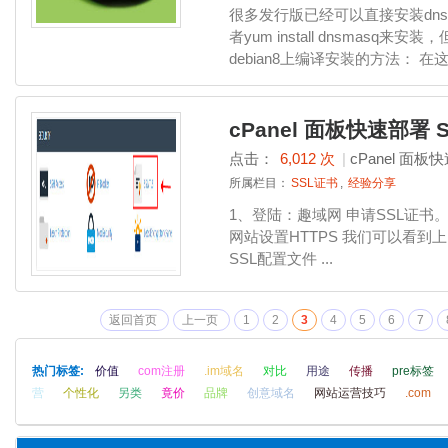
很多发行版已经可以直接安装dnsmasq了
者yum install dnsmas
debian8上编译安装的方法： 在这里
cPanel 面板快速部署 
点击：
6,012 次
|
cPanel 面板
所属栏目：
SSL证书
,
经验分享
1、登陆：趣域网 申请SSL证书。 2
网站设置HTTPS 我们可以看到上
SSL配置文件 ...
返回首页
上一页
1
2
3
4
5
6
7
热门标签:
价值
com注册
.im域名
对比
用途
传播
pre标签
营
个性化
另类
竟价
品牌
创意域名
网站运营技巧
.com