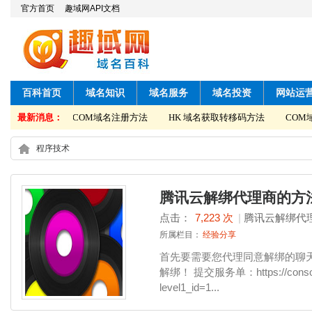
官方首页
趣域网API文档
百科首页
域名知识
域名服务
域名投资
网站运
取转移码方法
最新消息：
COM域名注册方法
HK 域名获取转移码方法
COM域
程序技术
腾讯云解绑代理商的方
点击：
7,223 次
|
腾讯云解绑代
所属栏目：
经验分享
首先要需要您代理同意解绑的聊
解绑！ 提交服务单：https://console.c
level1_id=1...