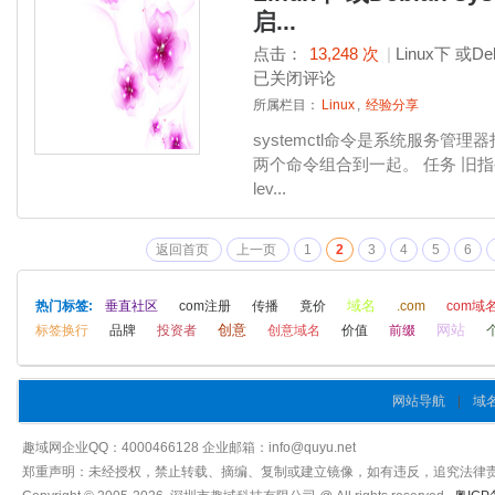
启...
点击：
13,248 次
|
Linux下 或D
已关闭评论
所属栏目：
Linux
,
经验分享
systemctl命令是系统服务管理器指令
两个命令组合到一起。 任务 旧指令 新
lev...
返回首页
上一页
1
2
3
4
5
6
域名
热门标签:
垂直社区
com注册
传播
竟价
.com
com域
创意
网站
标签换行
品牌
投资者
创意域名
价值
前缀
网站导航
|
域
趣域网企业QQ：4000466128 企业邮箱：info@quyu.net
郑重声明：未经授权，禁止转载、摘编、复制或建立镜像，如有违反，追究法律