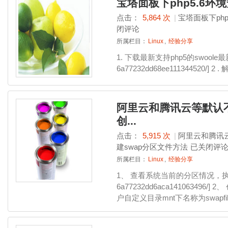
宝塔面板下php5.6环境安
点击：
5,864 次
|
宝塔面板下php5
闭评论
所属栏目：
Linux
,
经验分享
1. 下载最新支持php5的swoole最新
6a77232dd68ee111344520/] 2 . 
阿里云和腾讯云等默认不
创...
点击：
5,915 次
|
阿里云和腾讯
建swap分区文件方法
已关闭评
所属栏目：
Linux
,
经验分享
1、 查看系统当前的分区情况，执行以
6a77232dd6aca141063496/
户自定义目录mnt下名称为swapfil