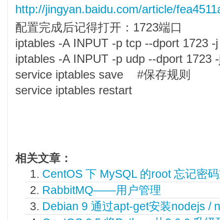
http://jingyan.baidu.com/article/fea45
配置完成后记得打开：1723端口
iptables -A INPUT -p tcp --dport 1723
iptables -A INPUT -p udp --dport 1723
service iptables save #保存规则
service iptables restart
相关文章：
CentOS 下 MySQL 的root 忘记
RabbitMQ——用户管理
Debian 9 通过apt-get安装nodejs 