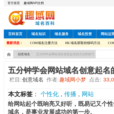
官方首页
趣域网API文档
百科首页
域名知识
域名服务
域名投资
网站运
获取转移码方法
最新消息：
COM域名注册方法
HK 域名获取转移码方法
COM
创意域名
五分钟学会网站域名创意起名的方法和技巧
五分钟学会网站域名创意起名
栏目:
创意域名
作者:
趣域网小梦
点击:
33,
本文标签
：
个性化
,
传播
,
网站
给网站起个既响亮又好听，既易记又个性
域名，是事业发展成功的第一步。