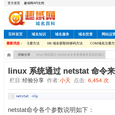
官方首页
趣域网API文档
百科首页
域名知识
域名服务
域名投资
网站运
法
最新消息：
COM域名注册方法
HK 域名获取转移码方法
COM域名注册方法
经验分享
linux 系统通过 netstat 命令来查看服务及监听端口
linux 系统通过 netstat
栏目:
经验分享
作者:
小天
点击:
6,454 次
1
netstat
-
nlp
netstat命令各个参数说明如下：