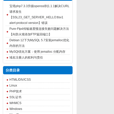
宝塔php7.3.3升级openssl到1.1.1解决CURL
请求发生
【SSL23_GET_SERVER_HELLO:tlsv1
alert protocol version】错误
Pure-Ftpd传输速度慢连接失败问题解决方法
【向防火墙添加FTP返回端口】
Debian 12下为MySQL 5.7安装jemalloc优化
内存的方法
MySQl优化方案：使用 jemalloc 分配内存
域名注册人的权利与责任
分类目录
HTML/DIV/CSS
Linux
PHP技术
SSL证书
WHMCS
Windows