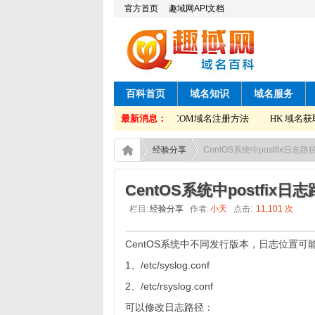
官方首页
趣域网API文档
百科首页
域名知识
域名服务
HK 域名获取转移码方法
最新消息：
COM域名注册方法
HK 域名获取
经验分享
CentOS系统中postfix
CentOS系统中postfi
栏目:
经验分享
作者:
小天
点击:
11,101 次
CentOS系统中不同发行版本，日志位置
1、/etc/syslog.conf
2、/etc/rsyslog.conf
可以修改日志路径：