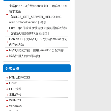
宝塔php7.3.3升级openssl到1.1.1解决CURL
请求发生
【SSL23_GET_SERVER_HELLO:tlsv1
alert protocol version】错误
Pure-Ftpd传输速度慢连接失败问题解决方法
【向防火墙添加FTP返回端口】
Debian 12下为MySQL 5.7安装jemalloc优化
内存的方法
MySQl优化方案：使用 jemalloc 分配内存
域名注册人的权利与责任
分类目录
HTML/DIV/CSS
Linux
PHP技术
SSL证书
WHMCS
Windows