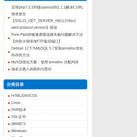
宝塔php7.3.3升级openssl到1.1.1解决CURL
请求发生
【SSL23_GET_SERVER_HELLO:tlsv1
alert protocol version】错误
Pure-Ftpd传输速度慢连接失败问题解决方法
【向防火墙添加FTP返回端口】
Debian 12下为MySQL 5.7安装jemalloc优化
内存的方法
MySQl优化方案：使用 jemalloc 分配内存
域名注册人的权利与责任
分类目录
HTML/DIV/CSS
Linux
PHP技术
SSL证书
WHMCS
Windows