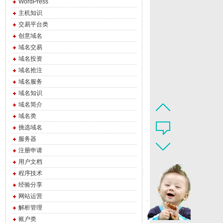
WordPress
主机知识
交易平台类
创意域名
域名交易
域名投资
域名抢注
域名服务
域名知识
域名简介
域名类
挑选域名
服务器
main.com&action=RegisterDomain&sld=exampledomain&tld=com&regper
注册申请
用户文档
程序技术
经验分享
网站运营
解析管理
账户类