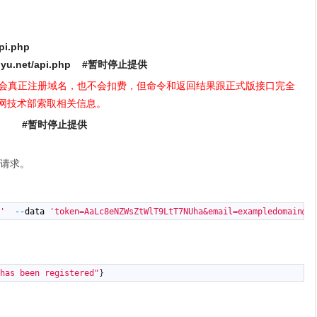
pi.php
quyu.net/api.php #暂时停止提供
会真正注册域名，也不会扣费，但命令和返回结果跟正式版接口完全
网技术部索取相关信息。
#暂时停止提供
I请求。
'
--
data
'token=AaLc8eNZWsZtWlT9LtT7NUha&email=exampledomain@do
has been registered"
}