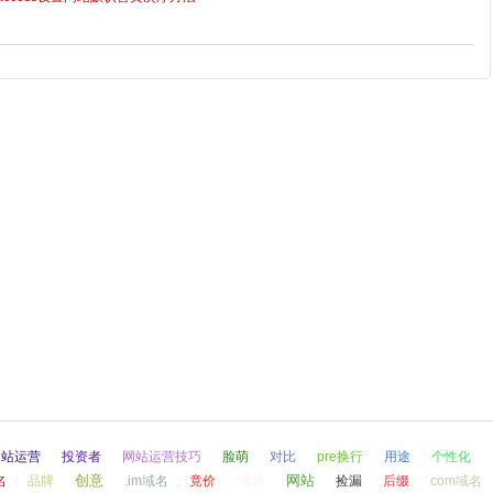
网站运营
投资者
网站运营技巧
脸萌
对比
pre换行
用途
个性化
创意
域名
网站
名
品牌
.im域名
竟价
捡漏
后缀
com域名